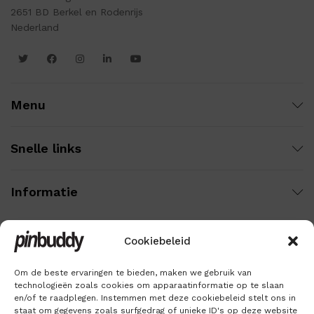
2651 BD Berkel en Rodenrijs
Nederland
Menu
Snelle links
Informatie
Cookiebeleid
Wij gebruiken veilige betaling voor:
Om de beste ervaringen te bieden, maken we gebruik van
technologieën zoals cookies om apparaatinformatie op te slaan
en/of te raadplegen. Instemmen met deze cookiebeleid stelt ons in
staat om gegevens zoals surfgedrag of unieke ID's op deze website