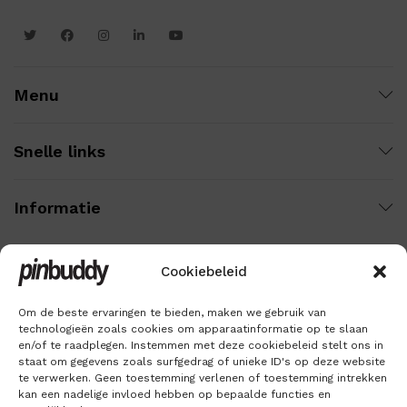
Menu
Snelle links
Informatie
Cookiebeleid
Wij gebruiken veilige betaling voor:
Om de beste ervaringen te bieden, maken we gebruik van
technologieën zoals cookies om apparaatinformatie op te slaan
en/of te raadplegen. Instemmen met deze cookiebeleid stelt ons in
staat om gegevens zoals surfgedrag of unieke ID's op deze website
te verwerken. Geen toestemming verlenen of toestemming intrekken
kan een nadelige invloed hebben op bepaalde functies en