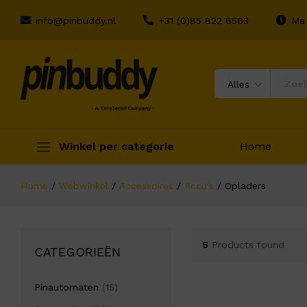
info@pinbuddy.nl
+31 (0)85 822 6563
Ma 
Alles
Winkel per categorie
Home
Home
/
Webwinkel
/
Accessoires
/
Accu's
/
Opladers
5
Products found
CATEGORIEËN
Pinautomaten
(15)