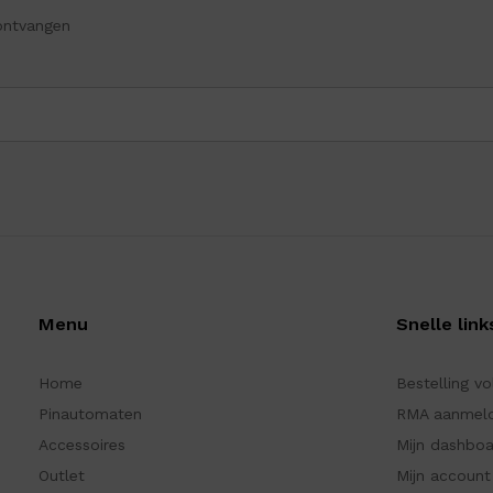
ontvangen
Menu
Snelle link
Home
Bestelling v
Pinautomaten
RMA aanmel
Accessoires
Mijn dashbo
Outlet
Mijn account