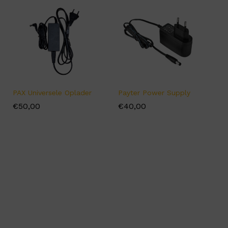
PAX Universele Oplader
Payter Power Supply
€
€
50,00
50,00
€
€
40,00
40,00