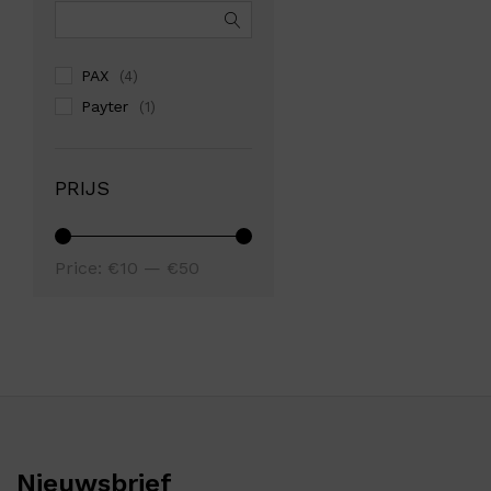
PAX
(4)
Payter
(1)
PRIJS
Min
Max
Price:
€10
—
€50
price
price
Nieuwsbrief