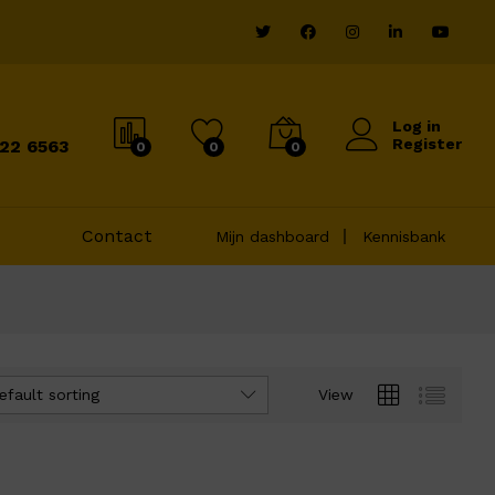
Log in
Register
822 6563
0
0
0
Contact
Mijn dashboard
Kennisbank
efault sorting
View