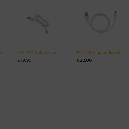
er
PAX A77 Oplaadkabel
PAX A920 oplaadkabel
€
€
19,95
19,95
€
€
22,00
22,00