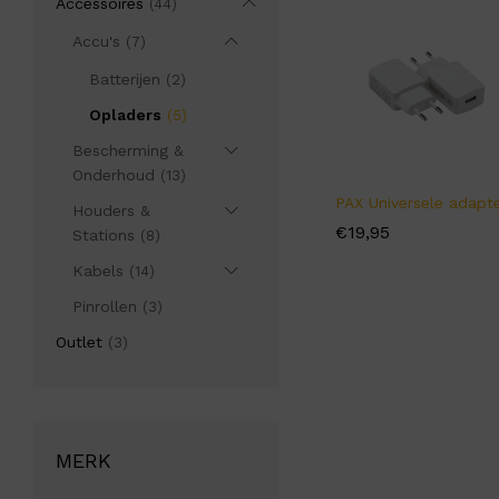
Accessoires
(44)
Accu's
(7)
Batterijen
(2)
Opladers
(5)
Bescherming &
Onderhoud
(13)
PAX Universele adapt
Houders &
€
€
19,95
19,95
Stations
(8)
Kabels
(14)
Pinrollen
(3)
Outlet
(3)
MERK