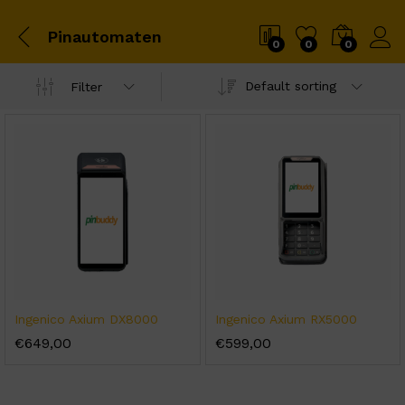
Pinautomaten
0
0
0
Default sorting
Filter
Ingenico Axium DX8000
Ingenico Axium RX5000
€
649,00
€
599,00