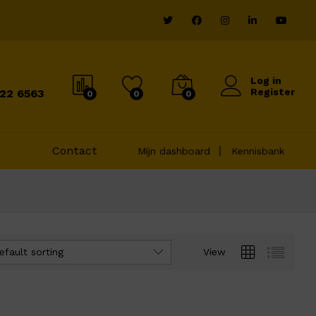
Log in
Register
822 6563
0
0
0
Contact
Mijn dashboard
Kennisbank
efault sorting
View