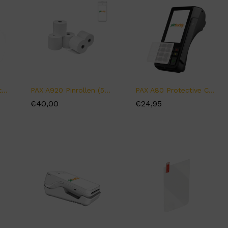
SumUp Solo Oplaadstation
PAX A920 Pinrollen (50 rollen)
PAX A80 Protective Cover
€
€
40,00
40,00
€
€
24,95
24,95