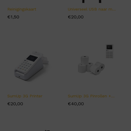
Reinigingskaart
Universeel USB naar micro-USB-laadkabel
€
€
1,50
1,50
€
€
20,00
20,00
SumUp 3G Printer
SumUp 3G Pinrollen + Printer (50 rollen)
€
€
20,00
20,00
€
€
40,00
40,00