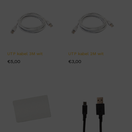
UTP kabel 3M wit
UTP kabel 2M wit
€
€
5,00
5,00
€
€
3,00
3,00