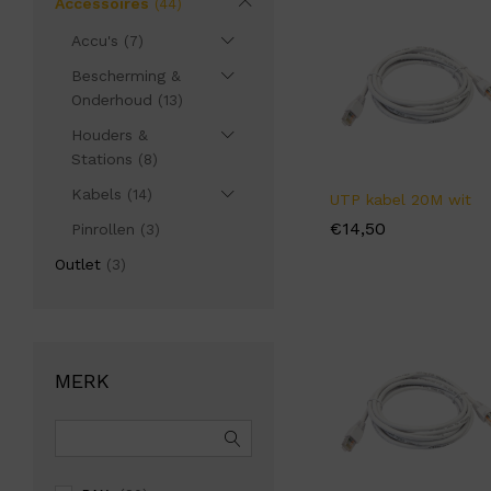
Accessoires
(44)
Accu's
(7)
Bescherming &
Onderhoud
(13)
Houders &
Stations
(8)
Kabels
(14)
UTP kabel 20M wit
€
€
14,50
14,50
Pinrollen
(3)
Outlet
(3)
MERK