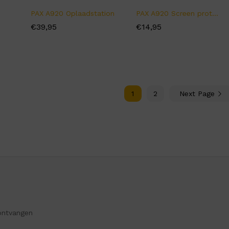
PAX A920 Oplaadstation
PAX A920 Screen protector
€
€
39,95
39,95
€
€
14,95
14,95
1
2
Next Page
ontvangen