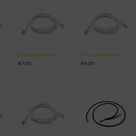
UTP kabel 5M wit
UTP kabel 10M wit
€
€
7,00
7,00
€
€
9,00
9,00