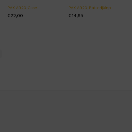
PAX A920 Case
PAX A920 Batterijklep
€
€
22,00
22,00
€
€
14,95
14,95