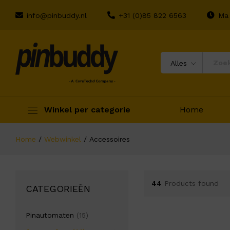
info@pinbuddy.nl
+31 (0)85 822 6563
Ma 
Alles
Winkel per categorie
Home
Home
/
Webwinkel
/
Accessoires
44
Products found
CATEGORIEËN
Pinautomaten
(15)