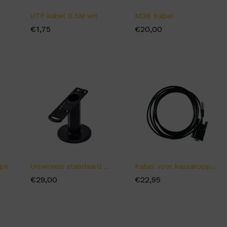
UTP kabel 0.5M wit
MDB Kabel
€
€
1,75
1,75
€
€
20,00
20,00
aps
Universele standaard betaalautomaat
Kabel voor kassakoppeling RS232
€
€
29,00
29,00
€
€
22,95
22,95