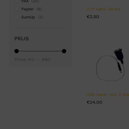
PAX
(20)
UTP kabel 1M wit
Payter
(8)
€
€
2,50
2,50
SumUp
(3)
PRIJS
Min
Max
Price:
€0
—
€60
price
price
USB-kabel voor 2-st
€
€
24,00
24,00