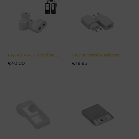
PAX A80-A35 Pinrollen (50 rollen)
PAX Universele adapter
€
€
40,00
40,00
€
€
19,95
19,95