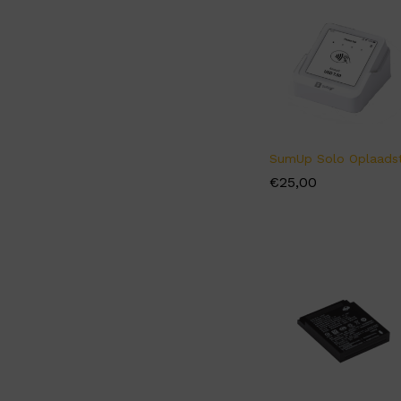
€
€
25,00
25,00