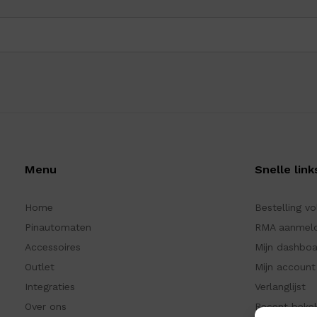
Menu
Snelle link
Home
Bestelling v
Pinautomaten
RMA aanmel
Accessoires
Mijn dashbo
Outlet
Mijn account
Integraties
Verlanglijst
Over ons
Recent beke