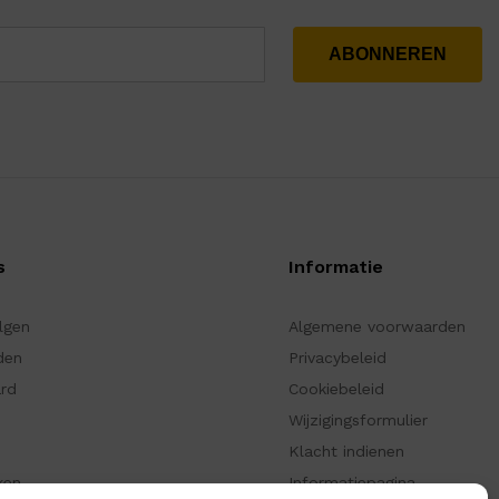
s
Informatie
olgen
Algemene voorwaarden
den
Privacybeleid
ard
Cookiebeleid
Wijzigingsformulier
Klacht indienen
ken
Informatiepagina