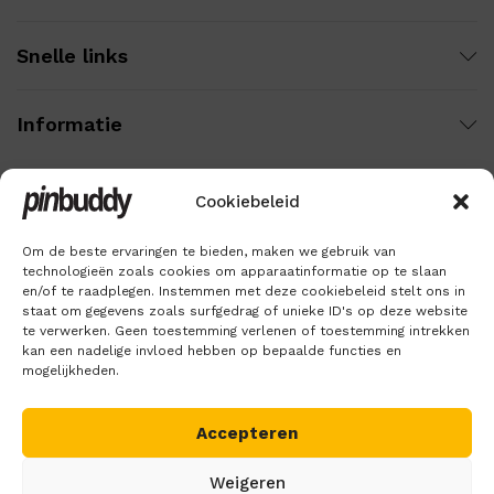
Snelle links
Informatie
Cookiebeleid
Wij gebruiken veilige betaling voor:
Om de beste ervaringen te bieden, maken we gebruik van
technologieën zoals cookies om apparaatinformatie op te slaan
en/of te raadplegen. Instemmen met deze cookiebeleid stelt ons in
staat om gegevens zoals surfgedrag of unieke ID's op deze website
te verwerken. Geen toestemming verlenen of toestemming intrekken
kan een nadelige invloed hebben op bepaalde functies en
mogelijkheden.
Accepteren
Copyright © 2018 – 2026
Pinbuddy
. Alle rechten voorbehouden.
Weigeren