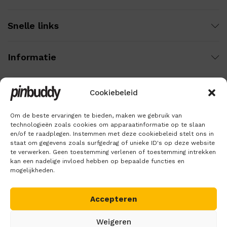
Snelle links
Informatie
Cookiebeleid
Wij gebruiken veilige betaling voor:
Om de beste ervaringen te bieden, maken we gebruik van
technologieën zoals cookies om apparaatinformatie op te slaan
en/of te raadplegen. Instemmen met deze cookiebeleid stelt ons in
staat om gegevens zoals surfgedrag of unieke ID's op deze website
te verwerken. Geen toestemming verlenen of toestemming intrekken
kan een nadelige invloed hebben op bepaalde functies en
mogelijkheden.
Accepteren
Copyright © 2018 – 2026
Pinbuddy
. Alle rechten voorbehouden.
Weigeren