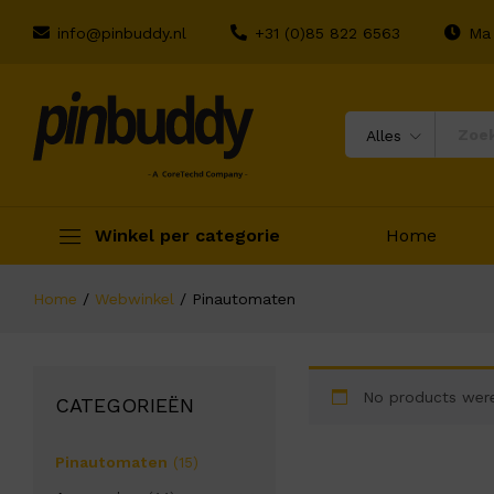
info@pinbuddy.nl
+31 (0)85 822 6563
Ma 
Alles
Winkel per categorie
Home
Home
/
Webwinkel
/
Pinautomaten
No products were
CATEGORIEËN
Pinautomaten
(15)