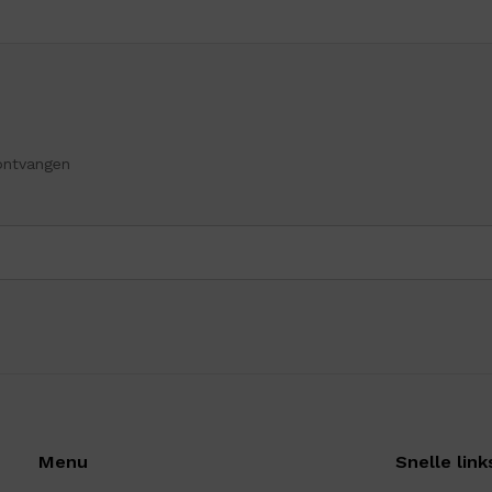
ontvangen
Menu
Snelle link