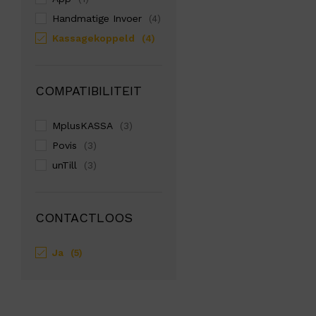
Handmatige Invoer
(4)
Kassagekoppeld
(4)
COMPATIBILITEIT
MplusKASSA
(3)
Povis
(3)
unTill
(3)
CONTACTLOOS
Ja
(5)