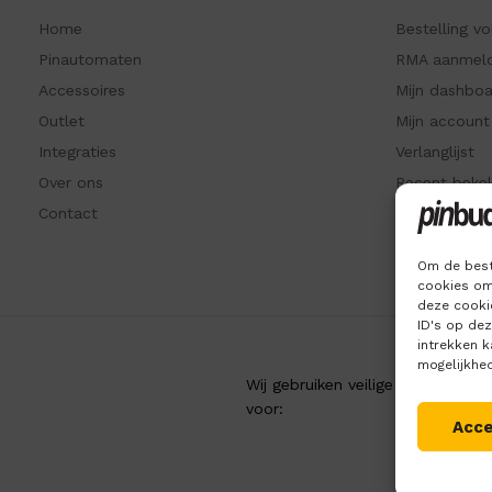
Home
Bestelling v
Pinautomaten
RMA aanmel
Accessoires
Mijn dashbo
Outlet
Mijn account
Integraties
Verlanglijst
Over ons
Recent beke
Contact
Kennisbank
Om de best
cookies om
deze cookie
ID's op de
intrekken 
mogelijkhe
Wij gebruiken veilige betaling
voor:
Acc