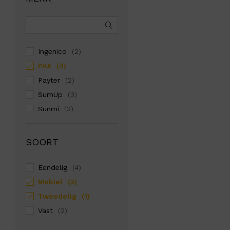
Ingenico
(2)
PAX
(4)
Payter
(2)
SumUp
(3)
Sunmi
(3)
Zettle
(1)
SOORT
Eendelig
(4)
Mobiel
(3)
Tweedelig
(1)
Vast
(2)