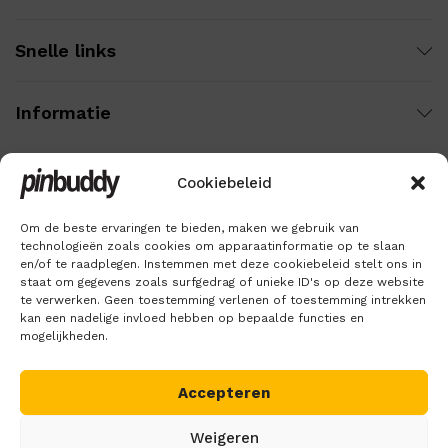
Snelle links
Informatie
Cookiebeleid
Wij gebruiken veilige betaling voor:
Om de beste ervaringen te bieden, maken we gebruik van
technologieën zoals cookies om apparaatinformatie op te slaan
en/of te raadplegen. Instemmen met deze cookiebeleid stelt ons in
staat om gegevens zoals surfgedrag of unieke ID's op deze website
te verwerken. Geen toestemming verlenen of toestemming intrekken
kan een nadelige invloed hebben op bepaalde functies en
mogelijkheden.
Accepteren
Copyright © 2018 – 2026
Pinbuddy
. Alle rechten voorbehouden.
Weigeren