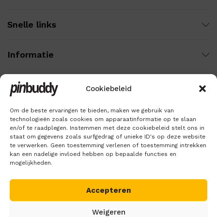
Snelle links
Informatie
Cookiebeleid
Wij gebruiken veilige betaling voor:
Om de beste ervaringen te bieden, maken we gebruik van
technologieën zoals cookies om apparaatinformatie op te slaan
en/of te raadplegen. Instemmen met deze cookiebeleid stelt ons in
staat om gegevens zoals surfgedrag of unieke ID's op deze website
te verwerken. Geen toestemming verlenen of toestemming intrekken
kan een nadelige invloed hebben op bepaalde functies en
mogelijkheden.
Accepteren
Copyright © 2018 – 2026
Pinbuddy
. Alle rechten voorbehouden.
Weigeren