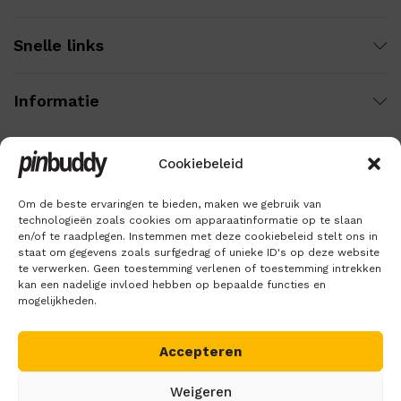
Snelle links
Informatie
Cookiebeleid
Wij gebruiken veilige betaling voor:
Om de beste ervaringen te bieden, maken we gebruik van
technologieën zoals cookies om apparaatinformatie op te slaan
en/of te raadplegen. Instemmen met deze cookiebeleid stelt ons in
staat om gegevens zoals surfgedrag of unieke ID's op deze website
te verwerken. Geen toestemming verlenen of toestemming intrekken
kan een nadelige invloed hebben op bepaalde functies en
mogelijkheden.
Accepteren
Copyright © 2018 – 2026
Pinbuddy
. Alle rechten voorbehouden.
Weigeren