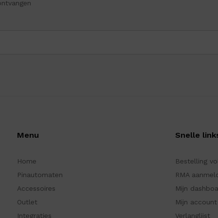
ontvangen
Menu
Snelle link
Home
Bestelling v
Pinautomaten
RMA aanmel
Accessoires
Mijn dashbo
Outlet
Mijn account
Integraties
Verlanglijst