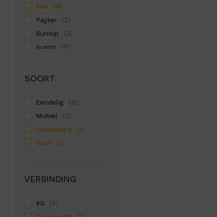
PAX
(4)
Payter
(2)
SumUp
(3)
Sunmi
(3)
Zettle
(1)
SOORT
Eendelig
(3)
Mobiel
(2)
Tweedelig
(1)
Vast
(2)
VERBINDING
4G
(3)
Bluetooth
(0)