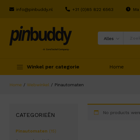
info@pinbuddy.nl
+31 (0)85 822 6563
Ma 
Alles
Winkel per categorie
Home
Home
/
Webwinkel
/
Pinautomaten
No products were
CATEGORIEËN
Pinautomaten
(15)