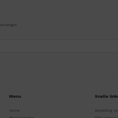
ontvangen
Menu
Snelle link
Home
Bestelling v
Pinautomaten
RMA aanmel