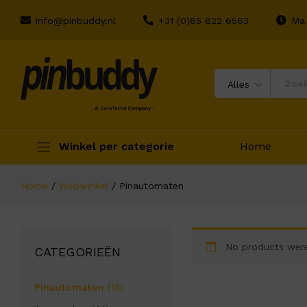
info@pinbuddy.nl
+31 (0)85 822 6563
Ma 
Alles
Winkel per categorie
Home
Home
/
Webwinkel
/
Pinautomaten
No products were
CATEGORIEËN
Pinautomaten
(15)