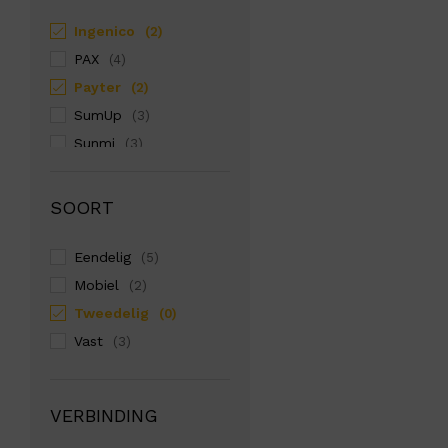
Ingenico
(2)
PAX
(4)
Payter
(2)
SumUp
(3)
Sunmi
(3)
Zettle
(1)
SOORT
Eendelig
(5)
Mobiel
(2)
Tweedelig
(0)
Vast
(3)
VERBINDING