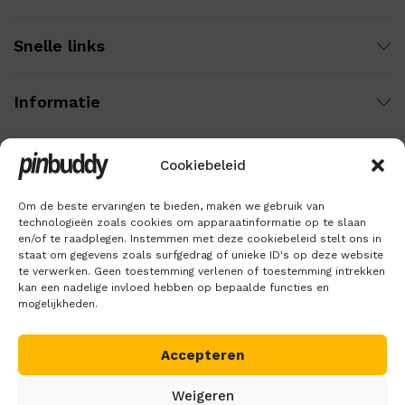
Snelle links
Informatie
Cookiebeleid
Wij gebruiken veilige betaling voor:
Om de beste ervaringen te bieden, maken we gebruik van
technologieën zoals cookies om apparaatinformatie op te slaan
en/of te raadplegen. Instemmen met deze cookiebeleid stelt ons in
staat om gegevens zoals surfgedrag of unieke ID's op deze website
te verwerken. Geen toestemming verlenen of toestemming intrekken
kan een nadelige invloed hebben op bepaalde functies en
mogelijkheden.
Accepteren
Copyright © 2018 – 2026
Pinbuddy
. Alle rechten voorbehouden.
Weigeren