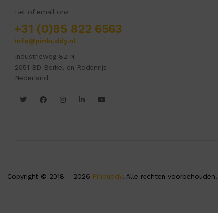
Bel of email ons
+31 (0)85 822 6563
info@pinbuddy.nl
Industrieweg 82 N
2651 BD Berkel en Rodenrijs
Nederland
Copyright © 2018 – 2026
Pinbuddy
. Alle rechten voorbehouden.