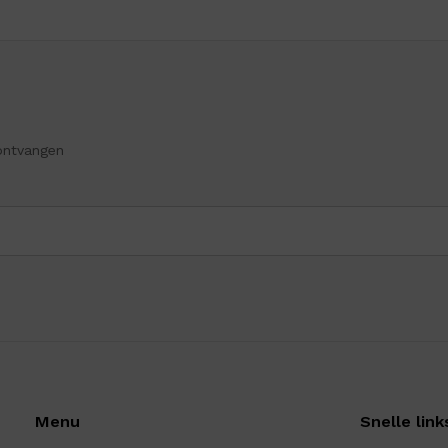
ontvangen
Menu
Snelle link