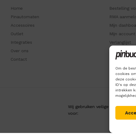
Home
Bestelling v
Pinautomaten
RMA aanmel
Accessoires
Mijn dashbo
Outlet
Mijn account
Integraties
Verlanglijst
Over ons
Recent beke
Contact
Kennisbank
Om de best
cookies om
deze cookie
ID's op de
intrekken 
mogelijkhe
Wij gebruiken veilige betaling
Acc
voor: