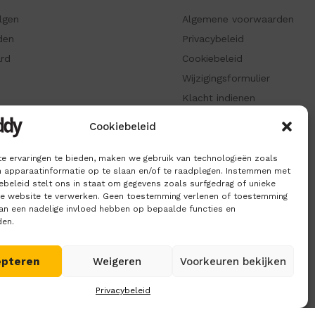
olgen
Algemene voorwaarden
den
Privacybeleid
ard
Cookiebeleid
Wijzigingsformulier
Klacht indienen
ken
Informatiepagina
Cookiebeleid
e ervaringen te bieden, maken we gebruik van technologieën zoals
 apparaatinformatie op te slaan en/of te raadplegen. Instemmen met
beleid stelt ons in staat om gegevens zoals surfgedrag of unieke
ze website te verwerken. Geen toestemming verlenen of toestemming
kan een nadelige invloed hebben op bepaalde functies en
den.
epteren
Weigeren
Voorkeuren bekijken
Privacybeleid