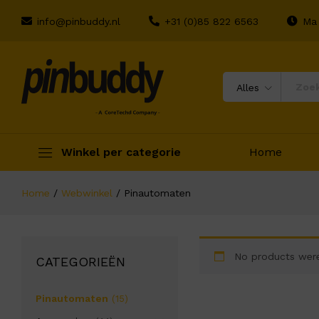
info@pinbuddy.nl
+31 (0)85 822 6563
Ma 
Alles
Winkel per categorie
Home
Home
/
Webwinkel
/
Pinautomaten
No products were
CATEGORIEËN
Pinautomaten
(15)