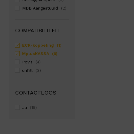
MDB Aangestuurd
(2)
COMPATIBILITEIT
ECR-koppeling
(1)
MplusKASSA
(6)
Povis
(4)
unTill
(3)
CONTACTLOOS
Ja
(15)