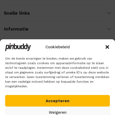
Snelle links
Informatie
Cookiebeleid
Wij gebruiken veilige betaling voor:
Om de beste ervaringen te bieden, maken we gebruik van
technologieën zoals cookies om apparaatinformatie op te slaan
en/of te raadplegen. Instemmen met deze cookiebeleid stelt ons in
staat om gegevens zoals surfgedrag of unieke ID's op deze website
te verwerken. Geen toestemming verlenen of toestemming intrekken
kan een nadelige invloed hebben op bepaalde functies en
mogelijkheden.
Accepteren
Copyright © 2018 – 2026
Pinbuddy
. Alle rechten voorbehouden.
Weigeren