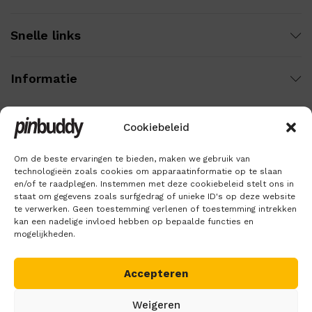
Snelle links
Informatie
Cookiebeleid
Wij gebruiken veilige betaling voor:
Om de beste ervaringen te bieden, maken we gebruik van
technologieën zoals cookies om apparaatinformatie op te slaan
en/of te raadplegen. Instemmen met deze cookiebeleid stelt ons in
staat om gegevens zoals surfgedrag of unieke ID's op deze website
te verwerken. Geen toestemming verlenen of toestemming intrekken
kan een nadelige invloed hebben op bepaalde functies en
mogelijkheden.
Accepteren
Copyright © 2018 – 2026
Pinbuddy
. Alle rechten voorbehouden.
Weigeren