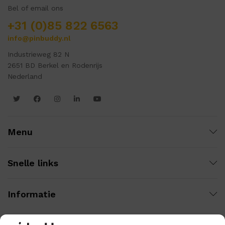
Bel of email ons
+31 (0)85 822 6563
info@pinbuddy.nl
Industrieweg 82 N
2651 BD Berkel en Rodenrijs
Nederland
Menu
Snelle links
Informatie