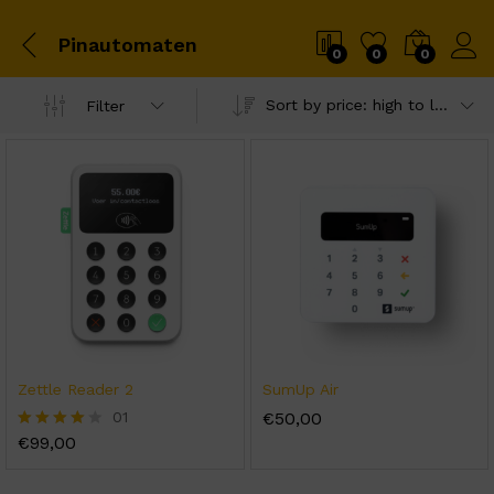
Pinautomaten
0
0
0
Sort by price: high to low
Filter
Zettle Reader 2
SumUp Air
01
€
50,00
€
99,00
Rated
4.00
out of 5