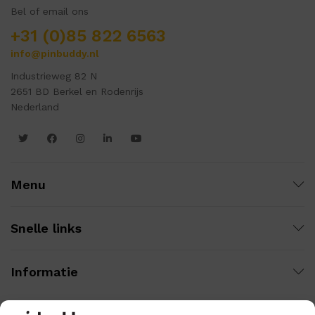
Bel of email ons
+31 (0)85 822 6563
info@pinbuddy.nl
Industrieweg 82 N
2651 BD Berkel en Rodenrijs
Nederland
Menu
Snelle links
Informatie