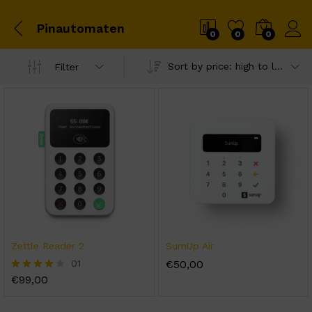
Pinautomaten
0
0
0
Sort by price: high to low
Filter
Zettle Reader 2
SumUp Air
01
€
50,00
€
99,00
Rated
4.00
out of 5