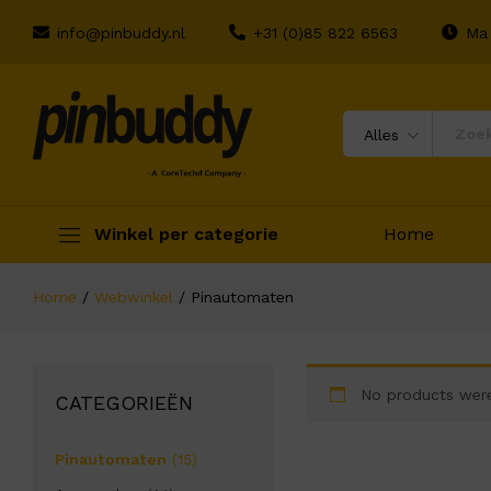
info@pinbuddy.nl
+31 (0)85 822 6563
Ma 
Alles
Winkel per categorie
Home
Home
/
Webwinkel
/
Pinautomaten
No products were
CATEGORIEËN
Pinautomaten
(15)