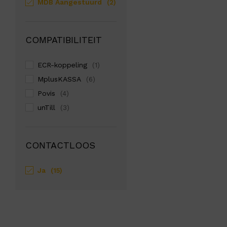
MDB Aangestuurd
(2)
COMPATIBILITEIT
ECR-koppeling
(1)
MplusKASSA
(6)
Povis
(4)
unTill
(3)
CONTACTLOOS
Ja
(15)