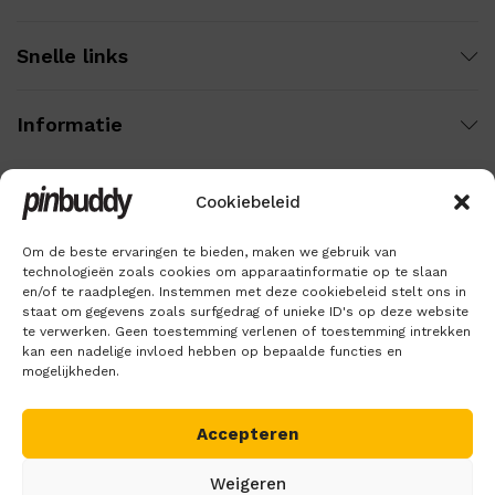
Snelle links
Informatie
Cookiebeleid
Wij gebruiken veilige betaling voor:
Om de beste ervaringen te bieden, maken we gebruik van
technologieën zoals cookies om apparaatinformatie op te slaan
en/of te raadplegen. Instemmen met deze cookiebeleid stelt ons in
staat om gegevens zoals surfgedrag of unieke ID's op deze website
te verwerken. Geen toestemming verlenen of toestemming intrekken
kan een nadelige invloed hebben op bepaalde functies en
mogelijkheden.
Accepteren
Copyright © 2018 – 2026
Pinbuddy
. Alle rechten voorbehouden.
Weigeren