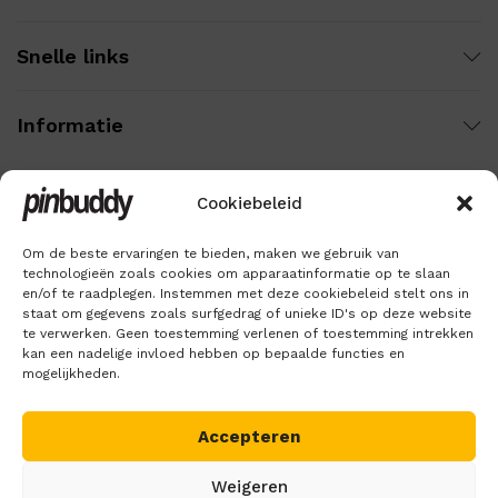
Snelle links
Informatie
Cookiebeleid
Wij gebruiken veilige betaling voor:
Om de beste ervaringen te bieden, maken we gebruik van
technologieën zoals cookies om apparaatinformatie op te slaan
en/of te raadplegen. Instemmen met deze cookiebeleid stelt ons in
staat om gegevens zoals surfgedrag of unieke ID's op deze website
te verwerken. Geen toestemming verlenen of toestemming intrekken
kan een nadelige invloed hebben op bepaalde functies en
mogelijkheden.
Accepteren
Copyright © 2018 – 2026
Pinbuddy
. Alle rechten voorbehouden.
Weigeren