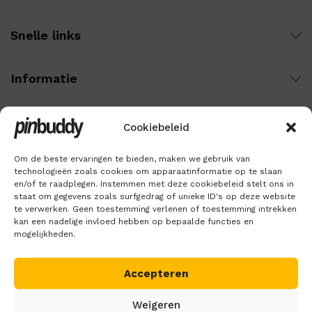
Snelle links
Informatie
Cookiebeleid
Wij gebruiken veilige betaling voor:
Om de beste ervaringen te bieden, maken we gebruik van
technologieën zoals cookies om apparaatinformatie op te slaan
en/of te raadplegen. Instemmen met deze cookiebeleid stelt ons in
staat om gegevens zoals surfgedrag of unieke ID's op deze website
te verwerken. Geen toestemming verlenen of toestemming intrekken
kan een nadelige invloed hebben op bepaalde functies en
mogelijkheden.
Accepteren
Copyright © 2018 – 2026
Pinbuddy
. Alle rechten voorbehouden.
Weigeren