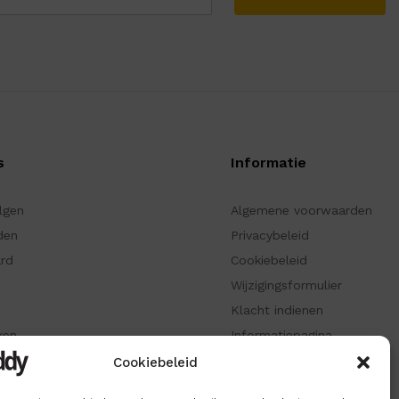
s
Informatie
olgen
Algemene voorwaarden
den
Privacybeleid
ard
Cookiebeleid
Wijzigingsformulier
Klacht indienen
ken
Informatiepagina
Cookiebeleid