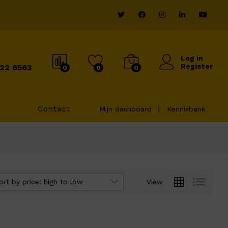
Log in
Register
822 6563
0
0
0
Contact
Mijn dashboard
Kennisbank
ort by price: high to low
View