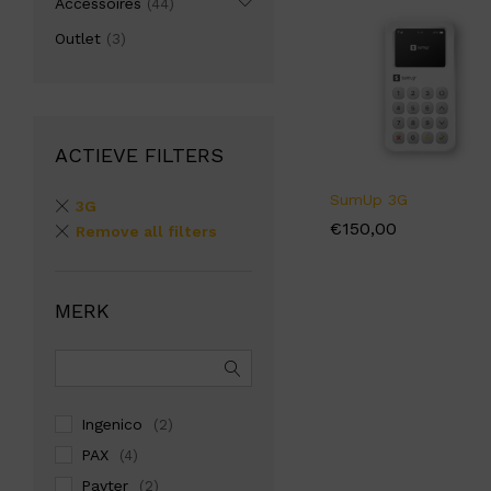
Accessoires
(44)
Outlet
(3)
ACTIEVE FILTERS
SumUp 3G
3G
€
€
150,00
150,00
Remove all filters
MERK
Ingenico
(2)
PAX
(4)
Payter
(2)