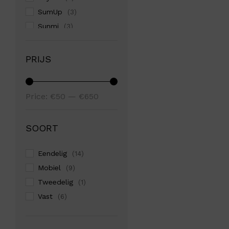
SumUp
(3)
Sunmi
(3)
Zettle
(1)
PRIJS
Min
Max
Price:
€50
—
€650
price
price
SOORT
Eendelig
(14)
Mobiel
(9)
Tweedelig
(1)
Vast
(6)