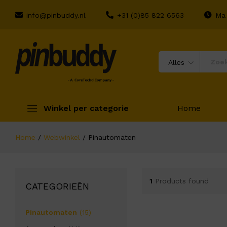
info@pinbuddy.nl
+31 (0)85 822 6563
Ma 
Alles
Winkel per categorie
Home
Home
/
Webwinkel
/
Pinautomaten
1
Products found
CATEGORIEËN
Pinautomaten
(15)