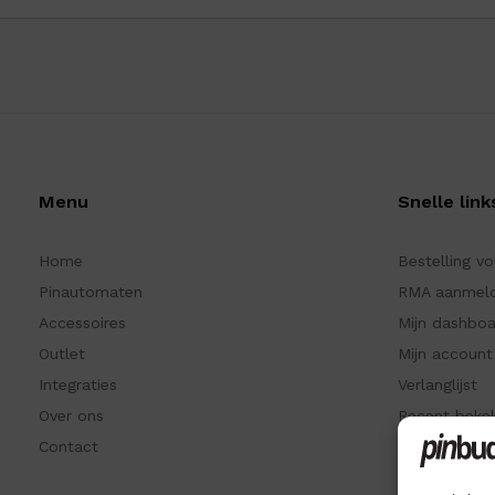
Menu
Snelle link
Home
Bestelling v
Pinautomaten
RMA aanmel
Accessoires
Mijn dashbo
Outlet
Mijn account
Integraties
Verlanglijst
Over ons
Recent beke
Contact
Kennisbank