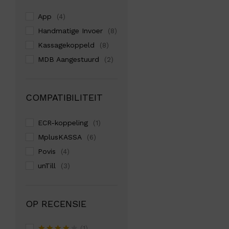
App
(4)
Handmatige Invoer
(8)
Kassagekoppeld
(8)
MDB Aangestuurd
(2)
COMPATIBILITEIT
ECR-koppeling
(1)
MplusKASSA
(6)
Povis
(4)
unTill
(3)
OP RECENSIE
(1)