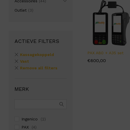
Accessoires
(44)
Outlet
(3)
ACTIEVE FILTERS
PAX A80 + A35 set
Kassagekoppeld
€
€
600,00
600,00
Vast
Remove all filters
MERK
Ingenico
(2)
PAX
(4)