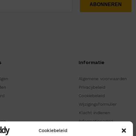
s
Informatie
olgen
Algemene voorwaarden
den
Privacybeleid
ard
Cookiebeleid
Wijzigingsformulier
Klacht indienen
ken
Informatiepagina
Cookiebeleid