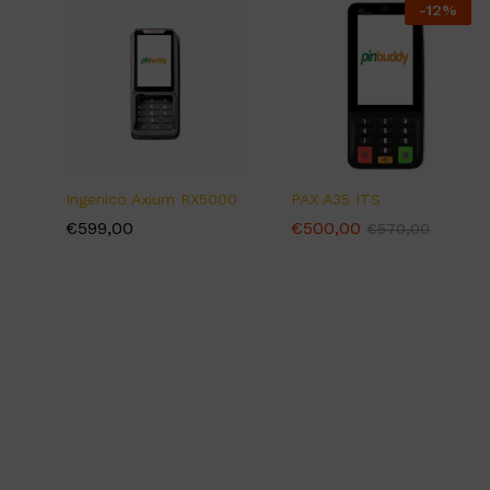
-
12
%
Ingenico Axium RX5000
PAX A35 ITS
€
€
599,00
599,00
€
€
500,00
500,00
€
€
570,00
570,00