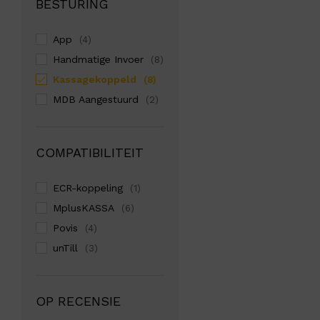
BESTURING
App
(4)
Handmatige Invoer
(8)
Kassagekoppeld
(8)
MDB Aangestuurd
(2)
COMPATIBILITEIT
ECR-koppeling
(1)
MplusKASSA
(6)
Povis
(4)
unTill
(3)
OP RECENSIE