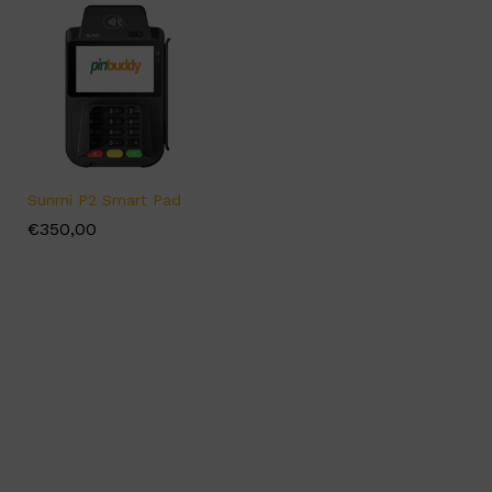
Sunmi P2 Smart Pad
€
€
350,00
350,00