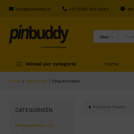
info@pinbuddy.nl
+31 (0)85 822 6563
Ma 
Alles
Winkel per categorie
Home
Home
/
Webwinkel
/
Pinautomaten
4
Products found
CATEGORIEËN
Pinautomaten
(15)