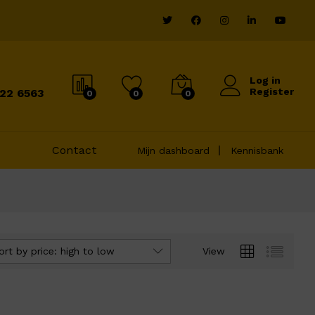
Log in
Register
822 6563
0
0
0
Contact
Mijn dashboard
Kennisbank
ort by price: high to low
View