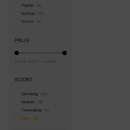
Payter
(2)
SumUp
(3)
Sunmi
(3)
Zettle
(1)
PRIJS
Min
Max
Price:
€50
—
€650
price
price
SOORT
Eendelig
(14)
Mobiel
(9)
Tweedelig
(1)
Vast
(6)