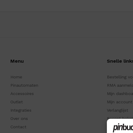
Menu
Snelle link
Home
Bestelling v
Pinautomaten
RMA aanmel
Accessoires
Mijn dashbo
Outlet
Mijn account
Integraties
Verlanglijst
Over ons
Recent beke
Contact
Kennisbank