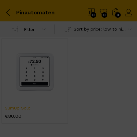
Pinautomaten
0
0
0
Sort by price: low to high
Filter
SumUp Solo
€
80,00