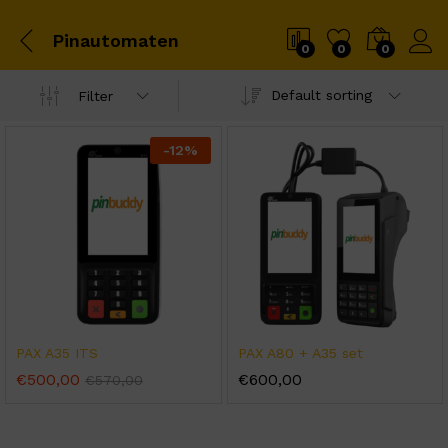
Pinautomaten
0
0
0
Default sorting
Filter
-
12
%
PAX A35 ITS
PAX A80 + A35 set
€
500,00
€
600,00
€
570,00