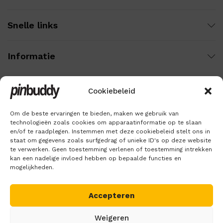
Snelle links
Informatie
Cookiebeleid
Wij gebruiken veilige betaling voor:
Om de beste ervaringen te bieden, maken we gebruik van
technologieën zoals cookies om apparaatinformatie op te slaan
en/of te raadplegen. Instemmen met deze cookiebeleid stelt ons in
staat om gegevens zoals surfgedrag of unieke ID's op deze website
te verwerken. Geen toestemming verlenen of toestemming intrekken
kan een nadelige invloed hebben op bepaalde functies en
mogelijkheden.
Accepteren
Copyright © 2018 – 2026
Pinbuddy
. Alle rechten voorbehouden.
Weigeren