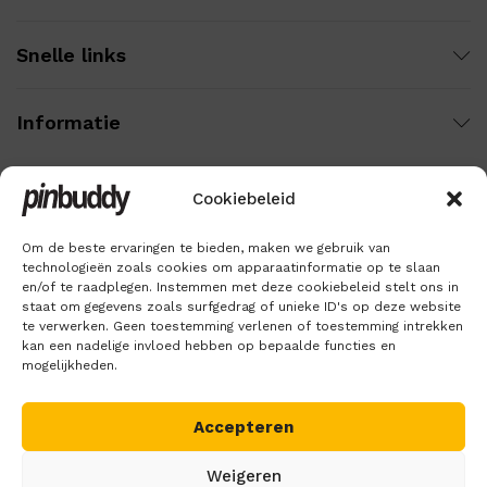
Snelle links
Informatie
Cookiebeleid
Wij gebruiken veilige betaling voor:
Om de beste ervaringen te bieden, maken we gebruik van
technologieën zoals cookies om apparaatinformatie op te slaan
en/of te raadplegen. Instemmen met deze cookiebeleid stelt ons in
staat om gegevens zoals surfgedrag of unieke ID's op deze website
te verwerken. Geen toestemming verlenen of toestemming intrekken
kan een nadelige invloed hebben op bepaalde functies en
mogelijkheden.
Accepteren
Copyright © 2018 – 2026
Pinbuddy
. Alle rechten voorbehouden.
Weigeren