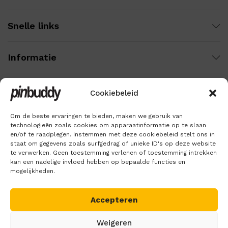
Snelle links
Informatie
Cookiebeleid
Wij gebruiken veilige betaling voor:
Om de beste ervaringen te bieden, maken we gebruik van
technologieën zoals cookies om apparaatinformatie op te slaan
en/of te raadplegen. Instemmen met deze cookiebeleid stelt ons in
staat om gegevens zoals surfgedrag of unieke ID's op deze website
te verwerken. Geen toestemming verlenen of toestemming intrekken
kan een nadelige invloed hebben op bepaalde functies en
mogelijkheden.
Accepteren
Copyright © 2018 – 2026
Pinbuddy
. Alle rechten voorbehouden.
Weigeren