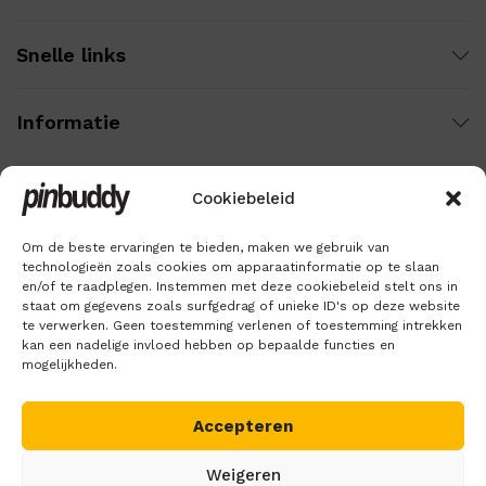
Snelle links
Informatie
Cookiebeleid
Wij gebruiken veilige betaling voor:
Om de beste ervaringen te bieden, maken we gebruik van
technologieën zoals cookies om apparaatinformatie op te slaan
en/of te raadplegen. Instemmen met deze cookiebeleid stelt ons in
staat om gegevens zoals surfgedrag of unieke ID's op deze website
te verwerken. Geen toestemming verlenen of toestemming intrekken
kan een nadelige invloed hebben op bepaalde functies en
mogelijkheden.
Accepteren
Copyright © 2018 – 2026
Pinbuddy
. Alle rechten voorbehouden.
Weigeren