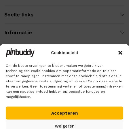
Snelle links
Informatie
Cookiebeleid
Wij gebruiken veilige betaling voor:
Om de beste ervaringen te bieden, maken we gebruik van
technologieën zoals cookies om apparaatinformatie op te slaan
en/of te raadplegen. Instemmen met deze cookiebeleid stelt ons in
staat om gegevens zoals surfgedrag of unieke ID's op deze website
te verwerken. Geen toestemming verlenen of toestemming intrekken
kan een nadelige invloed hebben op bepaalde functies en
mogelijkheden.
Accepteren
Copyright © 2018 – 2026
Pinbuddy
. Alle rechten voorbehouden.
Weigeren