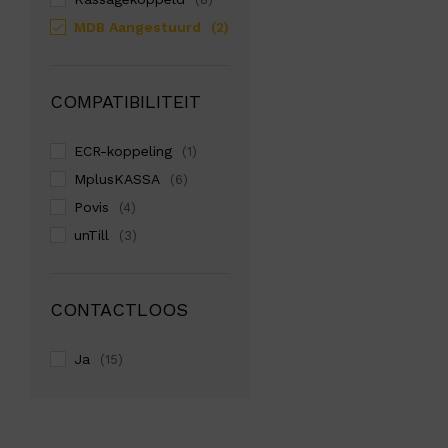
MDB Aangestuurd
(2)
COMPATIBILITEIT
ECR-koppeling
(1)
MplusKASSA
(6)
Povis
(4)
unTill
(3)
CONTACTLOOS
Ja
(15)