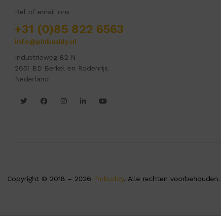
Bel of email ons
+31 (0)85 822 6563
info@pinbuddy.nl
Industrieweg 82 N
2651 BD Berkel en Rodenrijs
Nederland
Copyright © 2018 – 2026
Pinbuddy
. Alle rechten voorbehouden.