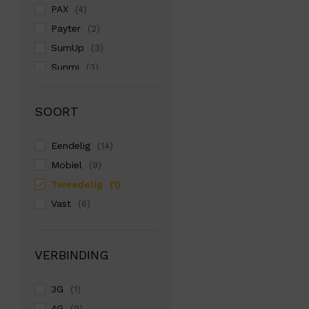
PAX
(4)
Payter
(2)
SumUp
(3)
Sunmi
(3)
Zettle
(1)
SOORT
Eendelig
(14)
Mobiel
(9)
Tweedelig
(1)
Vast
(6)
VERBINDING
3G
(1)
4G
(9)