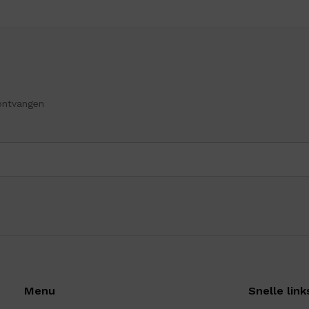
ontvangen
Menu
Snelle link