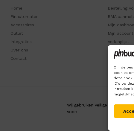
Home
Bestelling v
Pinautomaten
RMA aanmel
Accessoires
Mijn dashbo
Outlet
Mijn account
Integraties
Verlanglijst
Over ons
Recent beke
Contact
Kennisbank
Om de best
cookies om
deze cookie
ID's op de
intrekken 
mogelijkhe
Wij gebruiken veilige betaling
Acc
voor: