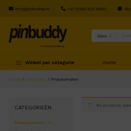
info@pinbuddy.nl
+31 (0)85 822 6563
Ma 
Alles
Winkel per categorie
Home
Home
/
Webwinkel
/
Pinautomaten
No products were
CATEGORIEËN
Pinautomaten
(15)