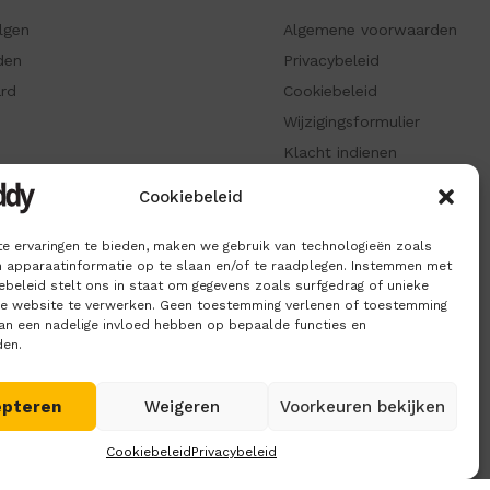
olgen
Algemene voorwaarden
den
Privacybeleid
ard
Cookiebeleid
Wijzigingsformulier
Klacht indienen
ken
Informatiepagina
Cookiebeleid
e ervaringen te bieden, maken we gebruik van technologieën zoals
 apparaatinformatie op te slaan en/of te raadplegen. Instemmen met
beleid stelt ons in staat om gegevens zoals surfgedrag of unieke
ze website te verwerken. Geen toestemming verlenen of toestemming
kan een nadelige invloed hebben op bepaalde functies en
den.
epteren
Weigeren
Voorkeuren bekijken
Cookiebeleid
Privacybeleid