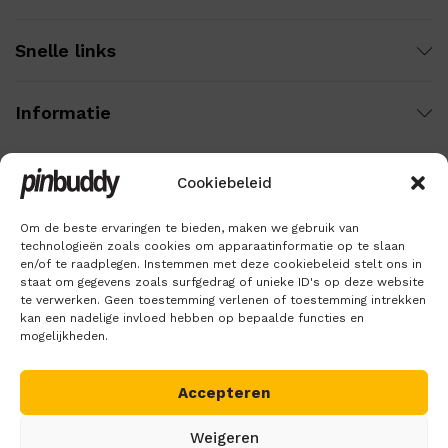
Snelle links
Informatie
Cookiebeleid
Wij gebruiken veilige betaling voor:
Om de beste ervaringen te bieden, maken we gebruik van
technologieën zoals cookies om apparaatinformatie op te slaan
en/of te raadplegen. Instemmen met deze cookiebeleid stelt ons in
staat om gegevens zoals surfgedrag of unieke ID's op deze website
te verwerken. Geen toestemming verlenen of toestemming intrekken
kan een nadelige invloed hebben op bepaalde functies en
mogelijkheden.
Accepteren
Copyright © 2018 – 2026
Pinbuddy
. Alle rechten voorbehouden.
Weigeren