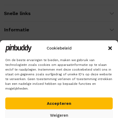
Snelle links
Informatie
Cookiebeleid
Wij gebruiken veilige betaling voor:
Om de beste ervaringen te bieden, maken we gebruik van
technologieën zoals cookies om apparaatinformatie op te slaan
en/of te raadplegen. Instemmen met deze cookiebeleid stelt ons in
staat om gegevens zoals surfgedrag of unieke ID's op deze website
te verwerken. Geen toestemming verlenen of toestemming intrekken
kan een nadelige invloed hebben op bepaalde functies en
mogelijkheden.
Accepteren
Copyright © 2018 – 2026
Pinbuddy
. Alle rechten voorbehouden.
Weigeren