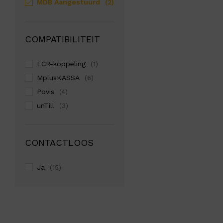
MDB Aangestuurd
(2)
COMPATIBILITEIT
ECR-koppeling
(1)
MplusKASSA
(6)
Povis
(4)
unTill
(3)
CONTACTLOOS
Ja
(15)