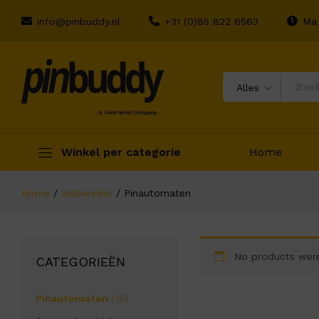
info@pinbuddy.nl
+31 (0)85 822 6563
Ma 
Alles
Winkel per categorie
Home
Home
/
Webwinkel
/
Pinautomaten
No products were
CATEGORIEËN
Pinautomaten
(15)