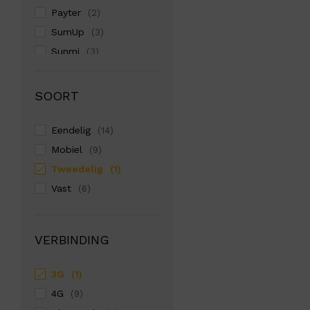
Payter
(2)
SumUp
(3)
Sunmi
(3)
Zettle
(1)
SOORT
Eendelig
(14)
Mobiel
(9)
Tweedelig
(1)
Vast
(6)
VERBINDING
3G
(1)
4G
(9)