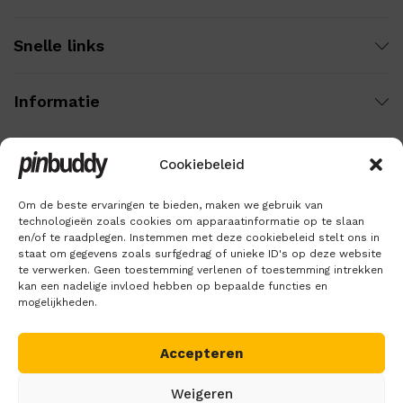
Snelle links
Informatie
Cookiebeleid
Wij gebruiken veilige betaling voor:
Om de beste ervaringen te bieden, maken we gebruik van
technologieën zoals cookies om apparaatinformatie op te slaan
en/of te raadplegen. Instemmen met deze cookiebeleid stelt ons in
staat om gegevens zoals surfgedrag of unieke ID's op deze website
te verwerken. Geen toestemming verlenen of toestemming intrekken
kan een nadelige invloed hebben op bepaalde functies en
mogelijkheden.
Accepteren
Copyright © 2018 – 2026
Pinbuddy
. Alle rechten voorbehouden.
Weigeren