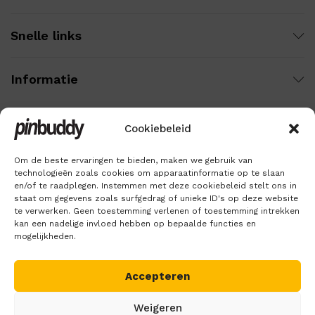
Snelle links
Informatie
Cookiebeleid
Wij gebruiken veilige betaling voor:
Om de beste ervaringen te bieden, maken we gebruik van
technologieën zoals cookies om apparaatinformatie op te slaan
en/of te raadplegen. Instemmen met deze cookiebeleid stelt ons in
staat om gegevens zoals surfgedrag of unieke ID's op deze website
te verwerken. Geen toestemming verlenen of toestemming intrekken
kan een nadelige invloed hebben op bepaalde functies en
mogelijkheden.
Accepteren
Copyright © 2018 – 2026
Pinbuddy
. Alle rechten voorbehouden.
Weigeren