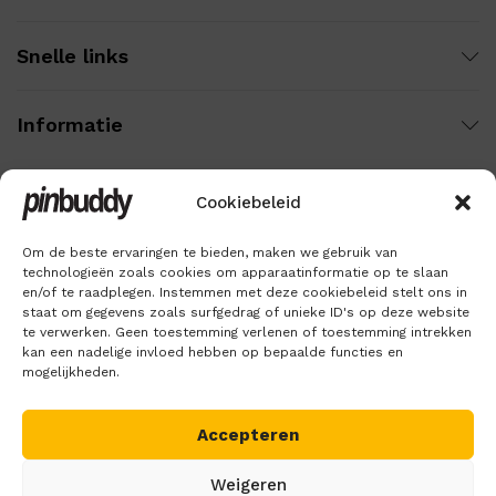
Snelle links
Informatie
Cookiebeleid
Wij gebruiken veilige betaling voor:
Om de beste ervaringen te bieden, maken we gebruik van
technologieën zoals cookies om apparaatinformatie op te slaan
en/of te raadplegen. Instemmen met deze cookiebeleid stelt ons in
staat om gegevens zoals surfgedrag of unieke ID's op deze website
te verwerken. Geen toestemming verlenen of toestemming intrekken
kan een nadelige invloed hebben op bepaalde functies en
mogelijkheden.
Accepteren
Copyright © 2018 – 2026
Pinbuddy
. Alle rechten voorbehouden.
Weigeren