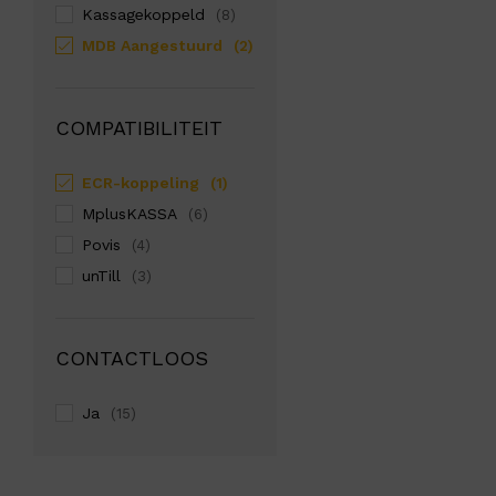
Kassagekoppeld
(8)
MDB Aangestuurd
(2)
COMPATIBILITEIT
ECR-koppeling
(1)
MplusKASSA
(6)
Povis
(4)
unTill
(3)
CONTACTLOOS
Ja
(15)