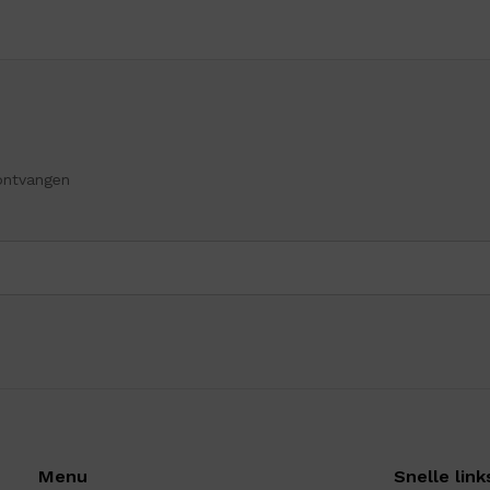
ontvangen
Menu
Snelle link