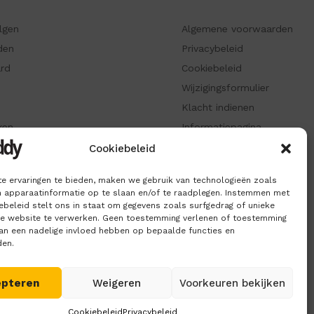
olgen
Algemene voorwaarden
den
Privacybeleid
ard
Cookiebeleid
Wijzigingsformulier
Klacht indienen
ken
Informatiepagina
Cookiebeleid
e ervaringen te bieden, maken we gebruik van technologieën zoals
 apparaatinformatie op te slaan en/of te raadplegen. Instemmen met
beleid stelt ons in staat om gegevens zoals surfgedrag of unieke
ze website te verwerken. Geen toestemming verlenen of toestemming
kan een nadelige invloed hebben op bepaalde functies en
den.
epteren
Weigeren
Voorkeuren bekijken
Cookiebeleid
Privacybeleid