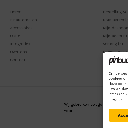
Home
Bestelling v
Pinautomaten
RMA aanmel
Accessoires
Mijn dashbo
Outlet
Mijn account
Integraties
Verlanglijst
Over ons
Recent beke
Contact
Kennisbank
Om de best
cookies om
deze cookie
ID's op de
intrekken 
mogelijkhe
Wij gebruiken veilige betaling
voor:
Acc