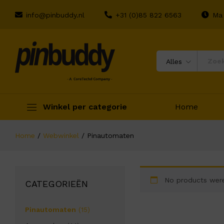
info@pinbuddy.nl
+31 (0)85 822 6563
Ma 
Alles
Winkel per categorie
Home
Home
/
Webwinkel
/
Pinautomaten
No products were
CATEGORIEËN
Pinautomaten
(15)