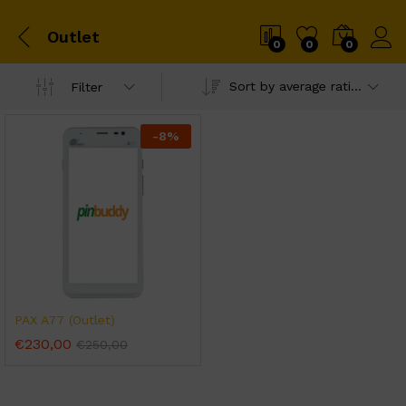
Outlet
0
0
0
Sort by average rating
Filter
-
8
%
PAX A77 (Outlet)
€
230,00
€
250,00