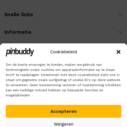
Snelle links
Informatie
Cookiebeleid
Wij gebruiken veilige betaling voor:
Om de beste ervaringen te bieden, maken we gebruik van
technologieën zoals cookies om apparaatinformatie op te slaan
en/of te raadplegen. Instemmen met deze cookiebeleid stelt ons in
staat om gegevens zoals surfgedrag of unieke ID's op deze website
te verwerken. Geen toestemming verlenen of toestemming intrekken
kan een nadelige invloed hebben op bepaalde functies en
mogelijkheden.
Accepteren
Copyright © 2018 – 2026
Pinbuddy
. Alle rechten voorbehouden.
Weigeren