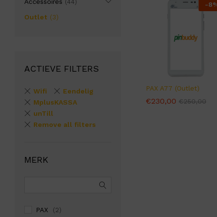
Accessoires
(44)
-
8
Outlet
(3)
ACTIEVE FILTERS
PAX A77 (Outlet)
Wifi
Eendelig
€
€
230,00
230,00
€
€
250,00
250,00
MplusKASSA
unTill
Remove all filters
MERK
PAX
(2)