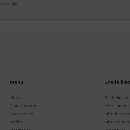
ontvangen
Menu
Snelle link
Home
Bestelling v
Pinautomaten
RMA aanmel
Accessoires
Mijn dashbo
Outlet
Mijn account
Integraties
Verlanglijst