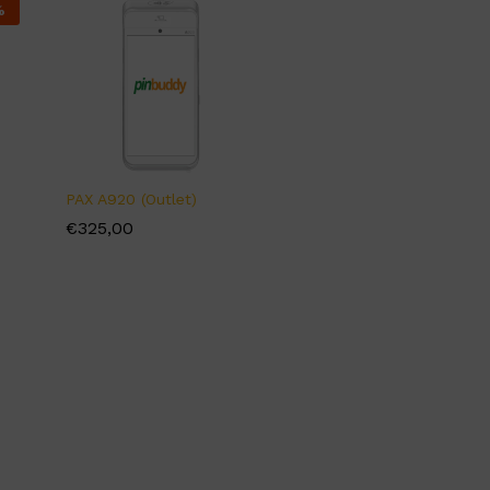
%
PAX A920 (Outlet)
€
€
325,00
325,00