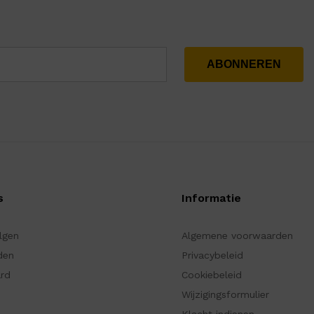
s
Informatie
olgen
Algemene voorwaarden
den
Privacybeleid
ard
Cookiebeleid
Wijzigingsformulier
Klacht indienen