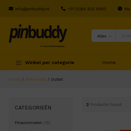
info@pinbuddy.nl
+31 (0)85 822 6563
Ma 
Alles
Winkel per categorie
Home
Home
/
Webwinkel
/
Outlet
2
Products found
CATEGORIEËN
Pinautomaten
(15)