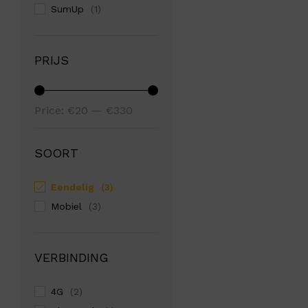
SumUp
(1)
PRIJS
Min
Max
Price:
€20
—
€330
price
price
SOORT
Eendelig
(3)
Mobiel
(3)
VERBINDING
4G
(2)