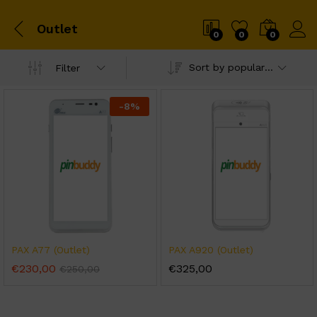
Outlet
0
0
0
Sort by popularity
Filter
-
8
%
PAX A77 (Outlet)
PAX A920 (Outlet)
€
230,00
€
325,00
€
250,00