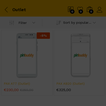
Outlet
0
0
0
Sort by popularity
Filter
-
8
%
PAX A77 (Outlet)
PAX A920 (Outlet)
€
230,00
€
325,00
€
250,00