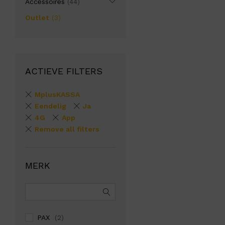
Accessoires
(44)
Outlet
(3)
ACTIEVE FILTERS
MplusKASSA
Eendelig
Ja
4G
App
Remove all filters
MERK
PAX
(2)