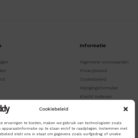
s
Informatie
olgen
Algemene voorwaarden
den
Privacybeleid
ard
Cookiebeleid
Wijzigingsformulier
Klacht indienen
ken
Informatiepagina
Cookiebeleid
e ervaringen te bieden, maken we gebruik van technologieën zoals
 apparaatinformatie op te slaan en/of te raadplegen. Instemmen met
beleid stelt ons in staat om gegevens zoals surfgedrag of unieke