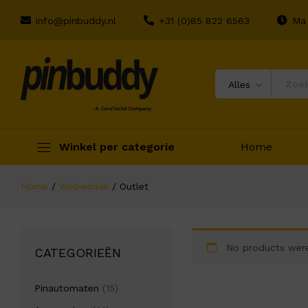
info@pinbuddy.nl
+31 (0)85 822 6563
Ma 
Alles
Winkel per categorie
Home
Home
/
Webwinkel
/
Outlet
No products were
CATEGORIEËN
Pinautomaten
(15)