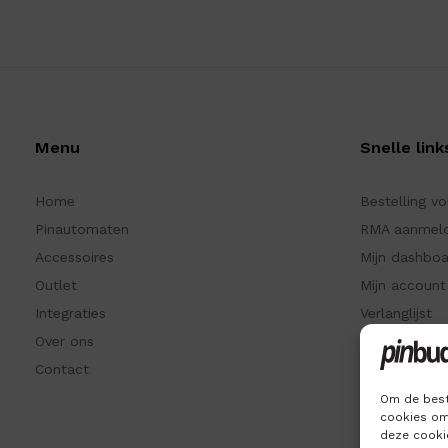
Menu
Snelle link
Home
Bestelling v
Pinautomaten
RMA aanmel
Accessoires
Mijn dashbo
Outlet
Mijn account
Integraties
Verlanglijst
Over ons
Recent beke
Contact
Kennisbank
Om de best
cookies om
deze cookie