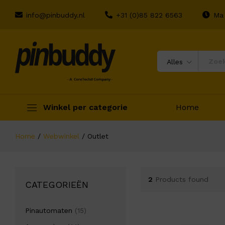
info@pinbuddy.nl
+31 (0)85 822 6563
Ma 
Alles
Winkel per categorie
Home
Home
/
Webwinkel
/
Outlet
2
Products found
CATEGORIEËN
Pinautomaten
(15)