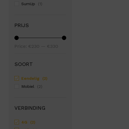
SumUp
(1)
PRIJS
Min
Max
Price:
€230
—
€330
price
price
SOORT
Eendelig
(2)
Mobiel
(2)
VERBINDING
4G
(2)