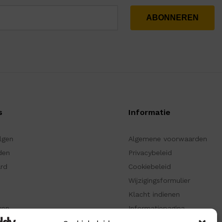
s
Informatie
olgen
Algemene voorwaarden
den
Privacybeleid
ard
Cookiebeleid
Wijzigingsformulier
Klacht indienen
ken
Informatiepagina