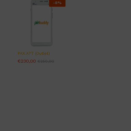
-
8
%
PAX A77 (Outlet)
€
€
230,00
230,00
€
€
250,00
250,00