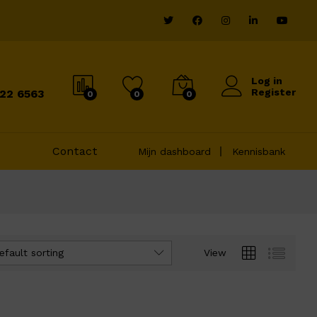
Log in
Register
822 6563
0
0
0
Contact
Mijn dashboard
Kennisbank
efault sorting
View