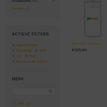
Accessoires
(44)
Outlet
(3)
ACTIEVE FILTERS
PAX A920 (Outlet)
MplusKASSA
€
€
325,00
325,00
Eendelig
Wifi
4G
PAX
Remove all filters
MERK
PAX
(2)