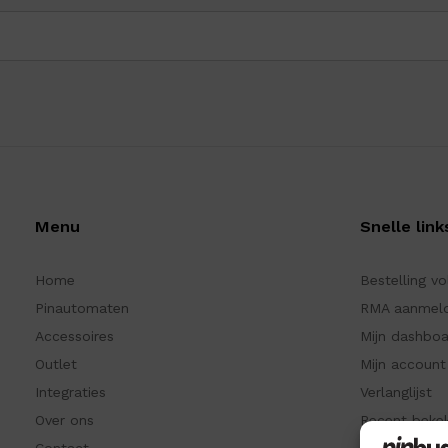
Menu
Snelle link
Home
Bestelling v
Pinautomaten
RMA aanmel
Accessoires
Mijn dashbo
Outlet
Mijn account
Integraties
Verlanglijst
Over ons
Recent beke
Contact
Kennisbank