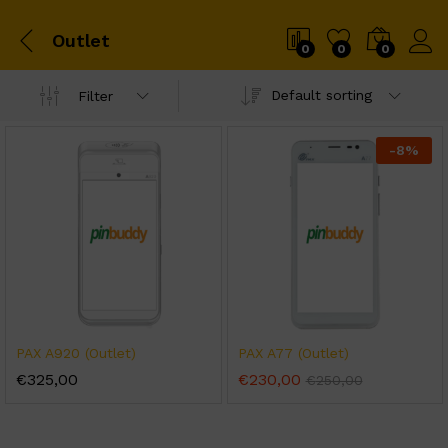
Outlet
0
0
0
Default sorting
Filter
-
8
%
PAX A920 (Outlet)
PAX A77 (Outlet)
€
325,00
€
230,00
€
250,00