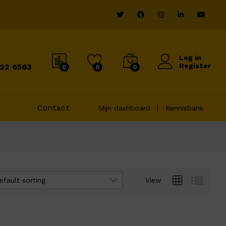
Log in
Register
822 6563
0
0
0
Contact
Mijn dashboard
Kennisbank
efault sorting
View