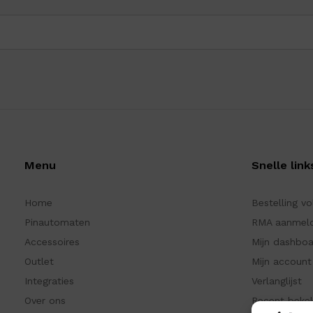
Menu
Snelle link
Home
Bestelling v
Pinautomaten
RMA aanmel
Accessoires
Mijn dashbo
Outlet
Mijn account
Integraties
Verlanglijst
Over ons
Recent beke