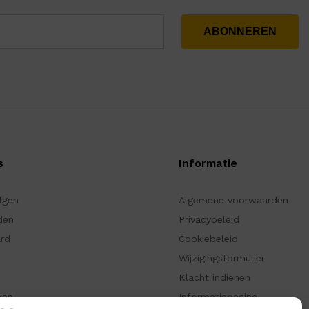
s
Informatie
olgen
Algemene voorwaarden
den
Privacybeleid
ard
Cookiebeleid
Wijzigingsformulier
Klacht indienen
ken
Informatiepagina