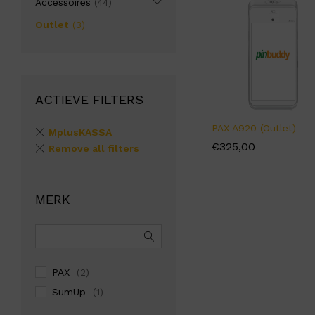
Accessoires
(44)
Outlet
(3)
ACTIEVE FILTERS
PAX A920 (Outlet)
MplusKASSA
€
€
325,00
325,00
Remove all filters
MERK
PAX
(2)
SumUp
(1)