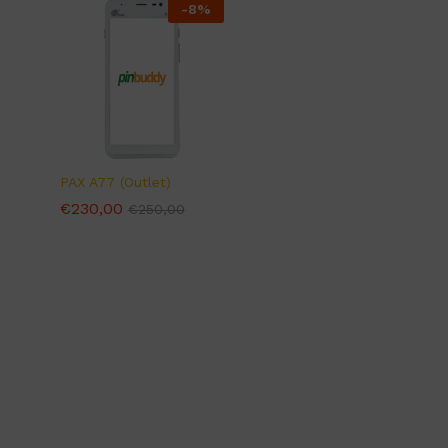
-
8
%
PAX A77 (Outlet)
€
€
230,00
230,00
€
€
250,00
250,00