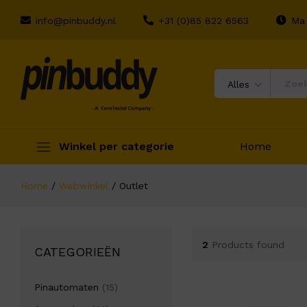
info@pinbuddy.nl
+31 (0)85 822 6563
Ma 
Alles
Winkel per categorie
Home
Home
/
Webwinkel
/
Outlet
2
Products found
CATEGORIEËN
Pinautomaten
(15)