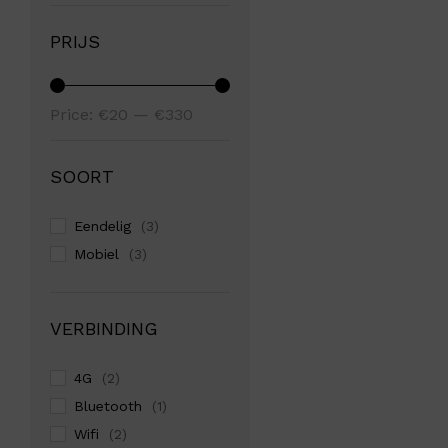
PRIJS
Min
Max
Price:
€20
—
€330
price
price
SOORT
Eendelig
(3)
Mobiel
(3)
VERBINDING
4G
(2)
Bluetooth
(1)
Wifi
(2)