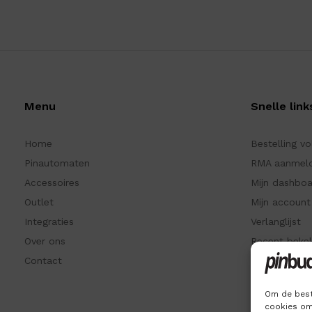
Menu
Snelle link
Home
Bestelling v
Pinautomaten
RMA aanmel
Accessoires
Mijn dashbo
Outlet
Mijn account
Integraties
Verlanglijst
Over ons
Recent beke
Contact
Kennisbank
Om de best
cookies om