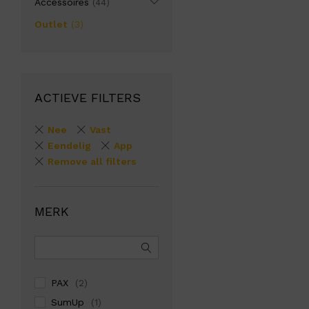
Accessoires
(44)
Outlet
(3)
ACTIEVE FILTERS
Nee
Vast
Eendelig
App
Remove all filters
MERK
PAX
(2)
SumUp
(1)