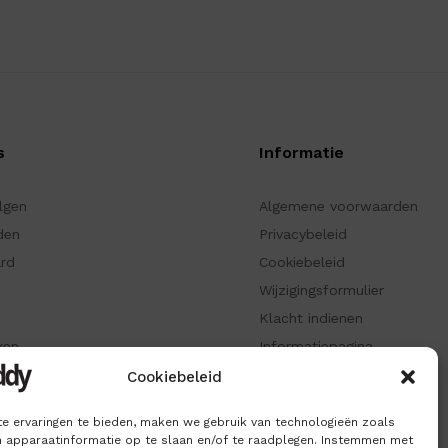
s
Informatie
olgen
Algemene voorwaarden
den
Privacybeleid
ard
Cookiebeleid
Wijzigingsformulier
Klacht indienen
ken
Informatiepagina
Cookiebeleid
e ervaringen te bieden, maken we gebruik van technologieën zoals
 apparaatinformatie op te slaan en/of te raadplegen. Instemmen met