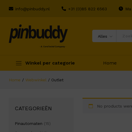
info@pinbuddy.nl
+31 (0)85 822 6563
Ma 
Alles
Winkel per categorie
Home
Home
/
Webwinkel
/
Outlet
No products were
CATEGORIEËN
Pinautomaten
(15)